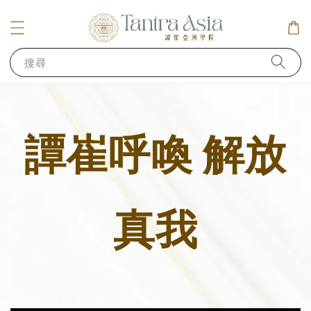
搜尋
譚崔呼喚 解放
真我