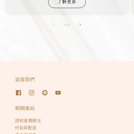
了解更多
accessibility.of
1
/
6
追蹤我們
相關連結
課程退費辦法
付款與配送