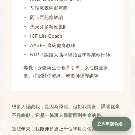
艾瑞克森催眠療癒
阿卡西紀錄解讀
先天芬多精療癒師
ICF Life Coach
AASFP 高級健身教練
NLPU 認證大腦神經語言學專業執行師
專長：
身體與生命教育引導、女性能量療
癒、伴侶關係教練、療癒師督導訓練
很多人認識我，是因為譚崔。但對我而言，
譚崔從來
不是終點，它是一條讓人重新回到生命的路。
立即申請報名 ›
這些年來，我陪伴超過上千位學員與個案。有人事業