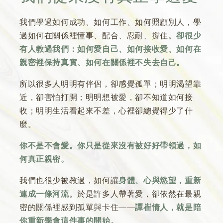
我們學過如何成功、如何工作、如何照顧別人，學
過如何在關係裡懂事、配合、忍耐、撐住。
卻很少
有人教過我們：如何愛自己、如何接收愛、如何在
親密裡保持真實、如何在關係裡不失去自己。
所以很多人明明有伴侶，卻感覺孤單；明明渴望靠
近，卻害怕打開；明明想被愛，卻不知道如何接
收；明明生活看起來不差，心裡卻總覺得少了什
麼。
你不是不會愛。你只是從來沒有被好好帶領過，如
何真正親密。
我們也很少被教過，如何讓
身體、心與慾望，重新
連成一條河流
。於是許多人帶著愛，卻依然在最親
密的關係裡感到孤單與卡住——
譚崔情人，就是陪
你重新學會這件事的開始。