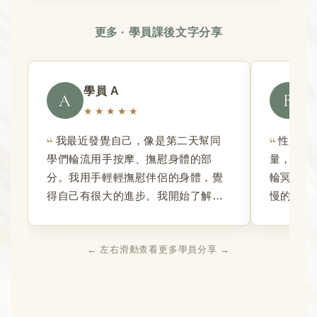
更多 · 學員課後文字分享
學員 A
學
A
B
★★★★★
我最近發覺自己，像是第二天幫同
性能量
學們輪流用手按摩、撫慰身體的部
量，臉和
分。我用手輕輕撫慰伴侶的身體，覺
輪冥想時
得自己有很大的進步。我開始了解
慢的狀態
「有意識的溫柔安撫、全然接受身
意識引導
體」——不為了任何掠奪或使用而撫
對應的脈
← 左右滑動查看更多學員分享 →
慰，接受他的任何樣態，真的是很大
海底輪持
的療癒。而且伴侶感受到大大大大的
的很有能
被愛。我覺得學會譚崔後，我開展了
導！
自己「慢慢中的自信」，好像在慢