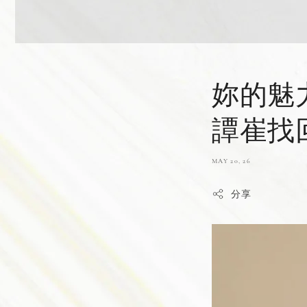
妳的魅
譚崔找
MAY 20, 26
分享