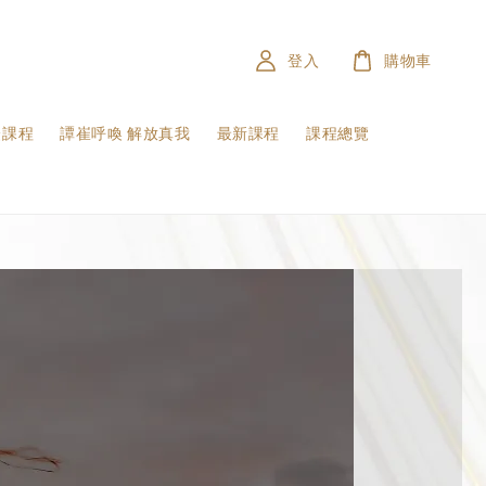
登入
購物車
證課程
譚崔呼喚 解放真我
最新課程
課程總覽