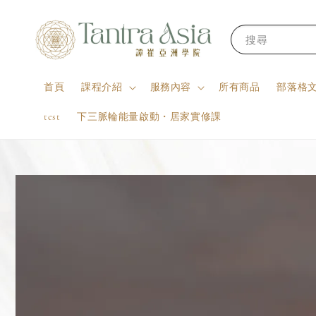
搜尋
首頁
課程介紹
服務內容
所有商品
部落格
test
下三脈輪能量啟動・居家實修課