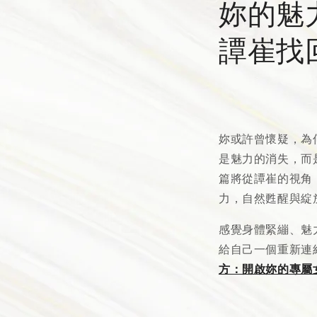
妳的魅
譚崔找
妳或許曾懷疑，為
是魅力的消失，而
篇將從譚崔的視角
力，自然甦醒與綻
感覺身體緊繃、魅
給自己一個重新連
方：開啟妳的專屬