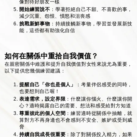
像對待好朋友一樣
開始練習說不
：學著拒絕自己不願、不喜歡的事，
減少沉重、怨恨、憤怒和沮喪感
挑戰新鮮事物
：持續接觸新事物，學習並發展新技
能，這些都有助強化自信
如何在關係中重拾自我價值？
在親密關係中維護和提升自我價值對女性來說尤為重要，
以下提供您幾個練習建議：
提醒自己「你也是個人」
：考量伴侶感受的同時，
也要想到自己喔！
表達需求，設定界限
：什麼讓你惱火、什麼讓你開
心？適時揭露自己的需要、想法和感受給對方知道
尊重彼此的個人空間
：練習適時從關係中抽離，就
算對方不再身邊也不會感到不安全、嫉妒或受到威
脅 
持續自我成長很重要
：除了對關係投入精力，如果