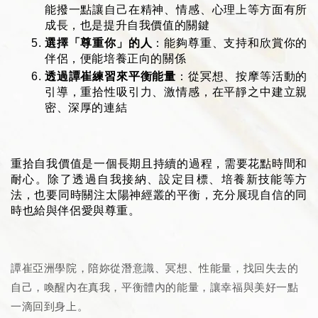
能撥一點讓自己在精神、情感、心理上等方面有所
成長，也是提升自我價值的關鍵
選擇「尊重你」的人
：能夠尊重、支持和欣賞你的
伴侶，便能培養正向的關係
透過譚崔練習來平衡能量
：從冥想、按摩等活動的
引導，重拾性吸引力、激情感，在平靜之中建立親
密、深厚的連結
重拾自我價值是一個長期且持續的過程，需要花點時間和
耐心。除了透過自我接納、設定目標、培養新技能等方
法，也要同時關注太陽神經叢的平衡，充分展現自信的同
時也給與伴侶愛與尊重。
譚崔亞洲學院，陪妳從潛意識、冥想、性能量，找回失去的
自己，喚醒內在真我，平衡體內的能量，讓幸福與美好一點
一滴回到身上。