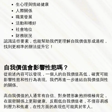
生心理與情緒健康
人際關係
職業發展
活動和嗜好
社會地位
財務狀況
認識這些要素，也能幫助我們更理解自我價值形成過程，
找到更精準的辦法提升它！
自我價值會影響性慾嗎？
從前述內容可以發現，一個人的自我價值高低，確實可能
影響性慾和性行為表現。我們再進一步連結自我價值與性
的關係。
高自我價值的人通常有自信、對身體形象抱持積極肯定，
在親密關係上更顯健康。反觀低自我價值者，不僅容易感
到壓力和焦慮，在性方面的表現也可能異於常人。