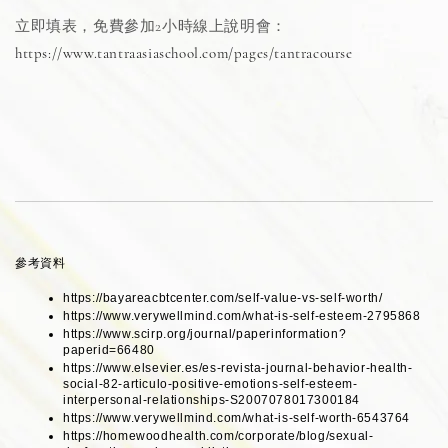
立即填表，免費參加2小時線上說明會：
https://www.tantraasiaschool.com/pages/tantracourse
參考資料
https://bayareacbtcenter.com/self-value-vs-self-worth/ 
https://www.verywellmind.com/what-is-self-esteem-2795868 
https://www.scirp.org/journal/paperinformation?
paperid=66480
https://www.elsevier.es/es-revista-journal-behavior-health-
social-82-articulo-positive-emotions-self-esteem-
interpersonal-relationships-S2007078017300184
https://www.verywellmind.com/what-is-self-worth-6543764
https://homewoodhealth.com/corporate/blog/sexual-