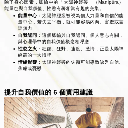
除了身心因素，脈輪中的「太陽神經叢」（Maṇipūra）
能量也與自我價值、性慾有著相當有趣的交集。
能量中心
：太陽神經叢被視為個人力量和自信的能
量中心，若失去平衡，就可能容易內向、害羞或言
語無力
自我認同
：這個脈輪與自我認同、個人意志有關，
與心理學中的自我價值概念相呼應
性慾之火
：狂熱、狂野、速度、激情，正是太陽神
經叢的一大招牌
情緒影響
：太陽神經叢的失衡可能導致缺乏自信、
焦慮或憂鬱
提升自我價值的 6 個實用建議