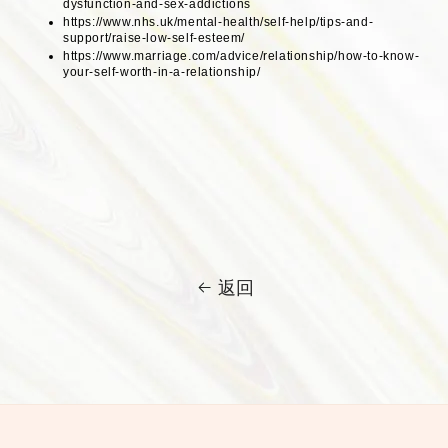
dysfunction-and-sex-addictions
https://www.nhs.uk/mental-health/self-help/tips-and-
support/raise-low-self-esteem/
https://www.marriage.com/advice/relationship/how-to-know-
your-self-worth-in-a-relationship/
返回