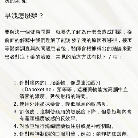
洩的煩惱。
早洩怎麼辦？
要解決一個健康問題，就要先了解為什麼會造成問題，從
前面的解釋中我們理解了能誘發早洩的原因有哪些，接著
等醫師調查與詢問過患者後，醫師會根據得出的結論來對
患者對症下藥的治療。常見的治療方法有以下 7 種：
針對腦內的口服藥物，像是達泊西汀
（Dapoxetine）類等等，這種藥物能拉高腦中血
清素的濃度、延後射精的時間。
使用外用塗抹藥膏，降低龜頭的敏感度。
割包皮，強制使龜頭的敏感度下降，但是短期內會
有龜頭極度敏感的反效果。
對陰莖進行海綿體藥物注射或是神經切斷。
針對精神狀態的口服用藥，例如：鎮靜抗焦慮劑、