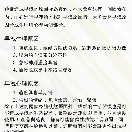
通常造成早洩的原因極為複雜，不太會單只有一個因素在
內，而在進行早洩治療探討早洩原因時，大多會將早洩原
因分成生理與心理兩個部分。
早洩生理原因：
包皮過長，龜頭長期被包裹，對刺激的抵抗能力低
腦內的血清素分泌不足
交感神經過度興奮
攝護腺或是生殖器官發炎
早洩心理原因：
過度興奮與期待
強烈的情緒，包括焦慮、害怕、緊張
除了上述的兩個身體狀態層面外，糟糕的生活習慣也是可
能造成早洩的罪魁禍首，長期缺乏運動與肥胖，並且過度
使用3C產品與熬夜，都有可能會讓性功能出現衰退，同
時也使交感神經過度興奮，這時就有可能會讓男性出現早