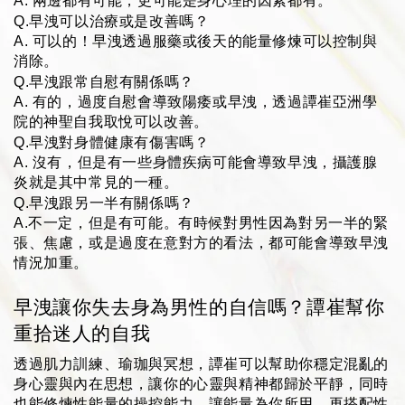
A. 兩邊都有可能，更可能是身心理的因素都有。
Q.早洩可以治療或是改善嗎？
A. 可以的！早洩透過服藥或後天的能量修煉可以控制與
消除。
Q.早洩跟常自慰有關係嗎？
A. 有的，過度自慰會導致陽痿或早洩，透過譚崔亞洲學
院的神聖自我取悅可以改善。
Q.早洩對身體健康有傷害嗎？
A. 沒有，但是有一些身體疾病可能會導致早洩，攝護腺
炎就是其中常見的一種。
Q.早洩跟另一半有關係嗎？
A.不一定，但是有可能。有時候對男性因為對另一半的緊
張、焦慮，或是過度在意對方的看法，都可能會導致早洩
情況加重。
早洩讓你失去身為男性的自信嗎？譚崔幫你
重拾迷人的自我
透過肌力訓練、瑜珈與冥想，譚崔可以幫助你穩定混亂的
身心靈與內在思想，讓你的心靈與精神都歸於平靜，同時
也能修煉性能量的操控能力，讓能量為你所用。再搭配性